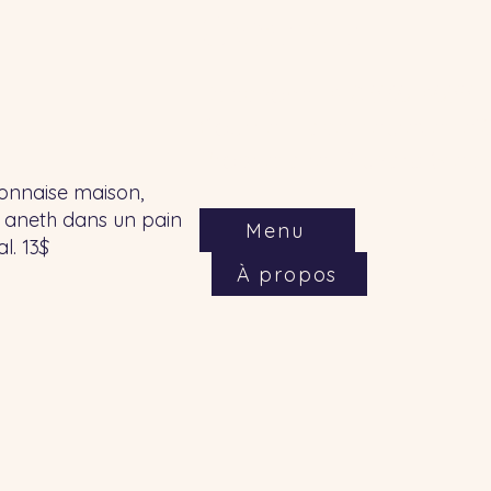
Contact
Téléphone :
418 560-4055
Courriel :
lapetitecrevett
Propriétaire: Richard Step
onnaise maison,
e, aneth dans un pain
Menu
l. 13$
À propos