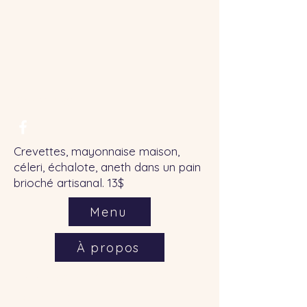
Contact
Crevettes, mayonnaise maison,
céleri, échalote, aneth dans un pain
brioché artisanal. 13$
Menu
À propos
Téléphone :
418 560-4055
Courriel :